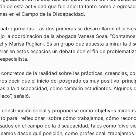
ión de esta actividad que fue abierta tanto como a egresa
iones en el Campo de la Discapacidad.
tro jornadas. Las dos primeras se desarrollaron el jueves 
 bajo la coordinación de la abogada Vanesa Sosa. “Contamos
l y Marisa Pugliani. Es un grupo que apuesta a mirar la di
r en estos espacios un debate con el fin de problematiza
especialista.
 concretos de la realidad sobre las prácticas, creencias, c
s decir que el inicio del posgrado es muy positivo, princi
das a la discapacidad, como también estudiantes. Algunos 
ieco”, señaló.
 construcción social y proponerse como objetivos miradas 
bito para reflexionar “sobre cómo trabajamos, cómo recon
usados en el campo de la discapacidad, tales como ‘diversi
anteamos desde qué posición, como profesional, trabajamos