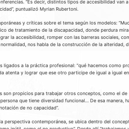
ferencias. “Es decir, distintos tipos de accesibilidad van 
idad”, puntualizó Myrian Rubertoni.
mporáneas y críticas sobre el tema según los modelos: “Mu
o de tratamiento de la discapacidad, donde perdura mirar 
lograr la accesibilidad, romper con las barreras sociales, c
la normalidad, nos habla de la construcción de la alterida
s ligados a la práctica profesional: “qué hacemos como pro
 atenta y lograr que ese otro participe de igual a igual en 
son propicios para trabajar otros conceptos, como el de div
ersona que tiene diversidad funcional… De esa manera, ha
notación de no capacidad”.
a perspectiva contemporánea, se ubica dentro del concepto 
mo inútil, como el no productivo”. Desde allí “trabajamos