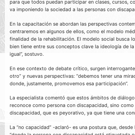
para que todos puedan participar en clases, cursos, con
va imponiendo la sociedad a las personas con discapac
En la capacitación se abordan las perspectivas conte
centraremos en algunos de ellos, como el modelo médic
finalidad de la rehabilitación. El modelo social busca 
bien tiene entre sus conceptos clave la ideología de 
igual”, sostuvo.
En ese contexto de debate crítico, surgen interrogante
otro” y nuevas perspectivas: “debemos tener una mirada
donde, justamente, promovemos esa participación”.
La especialista comentó que estos ámbitos de diálogos 
reconoce como persona con discapacidad, sino como p
discapacidad, que es peyorativo, ya que tiene una con
La “no capacidad” -aclaró- es una postura que, desde l
“donde la persona con discapacidad está etiquetada co