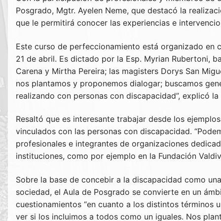
Posgrado, Mgtr. Ayelen Neme, que destacó la realizac
que le permitirá conocer las experiencias e intervenc
Este curso de perfeccionamiento está organizado en cua
21 de abril. Es dictado por la Esp. Myrian Rubertoni,
Carena y Mirtha Pereira; las magisters Dorys San Migue
nos plantamos y proponemos dialogar; buscamos genera
realizando con personas con discapacidad”, explicó la 
Resaltó que es interesante trabajar desde los ejemplos
vinculados con las personas con discapacidad. “Podemo
profesionales e integrantes de organizaciones dedica
instituciones, como por ejemplo en la Fundación Valdiv
Sobre la base de concebir a la discapacidad como una
sociedad, el Aula de Posgrado se convierte en un ám
cuestionamientos “en cuanto a los distintos términos 
ver si los incluimos a todos como un iguales. Nos pl